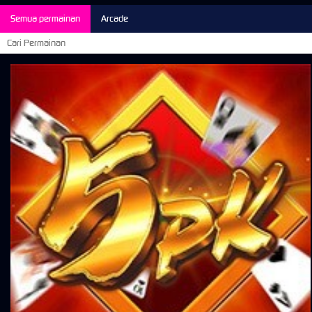
Semua permainan
Arcade