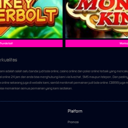
hunderbolt
Monkey
kualitas
ami adalah salah satu bandar judi bola online, casino online dan poker online terbaik yang menca
onal online 24 jam dan anda bisa menghubungi kami via livechat , SMS maupun telepon , Dan pa
a online sekarang juga di website kami, sambil menikmati permainan judi bola online. CB899 jug
uk bisa memainkan semua permainan yang kami sediakan.
Platform
Promosi