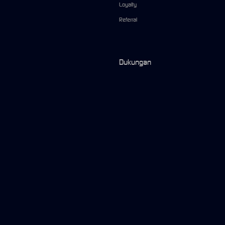
Loyalty
Referral
Dukungan