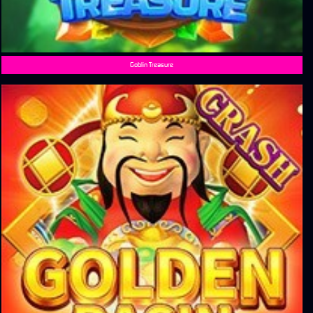
Goblin Treasure