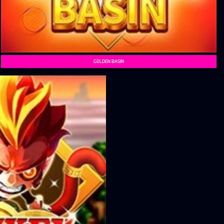
GOLDEN BASIN