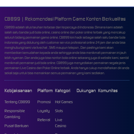
CB899 | Rekomendasi Platform Game Konten Berkualitas
CB899 adalah situs taruhan terbesar dan terpercaya di Indonesia. Dimana kami adalah
salah satu bandar judi bola online, casino online dan poker online terbaik yang mencakup
seluruh bidang permainan game online. CB899 kini hadir sebagai salah satu bandar bola
indonesia yang didukung oleh customer service profesional online 24 jam dan anda bisa
menghubungi kami via livechat , SMS maupun telepon , Dan pastinya kami akan
memberikan kemudahan kepada anda sehingga anda bisa menikmati permainan ini jauh
lebih nyaman. Dan anda juga bisa nonton bola online sekarang juga di website kami, sambil
menikmati permainan judi bola online. CB899 juga menyediakan permainan segala jenis
permainan Live Casino dan Poker Online terbaik. Anda hanya cukup mendaftarkan diri anda
sekali saja untuk bisa memainkan semua permainan yang kami sediakan.
Kebijaksanaan
Platform
Kategori
Dukungan
Komunitas
Tentang CB899
Promosi
Hot Games
Responsible
Loyalty
Slots
Gambling
Referral
Live
Pusat Bantuan
Casino