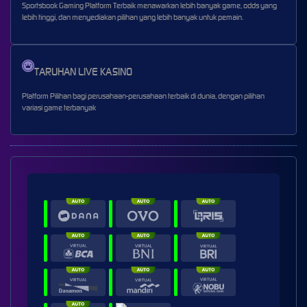
Sportsbook Gaming Platform Terbaik menawarkan lebih banyak game, odds yang
lebih tinggi, dan menyediakan pilihan yang lebih banyak untuk pemain.
TARUHAN LIVE KASINO
Platform Pilihan bagi perusahaan-perusahaan terbaik di dunia, dengan pilihan
variasi game terbanyak