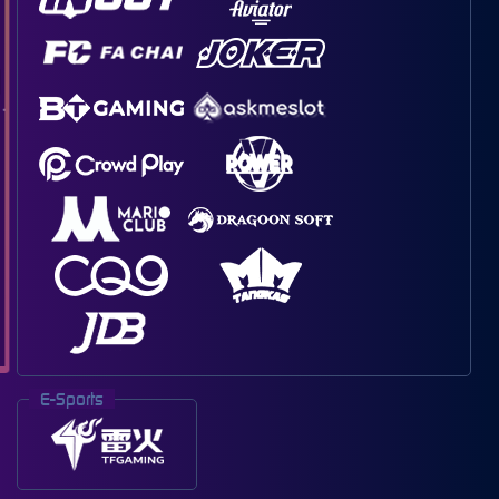
E-Sports